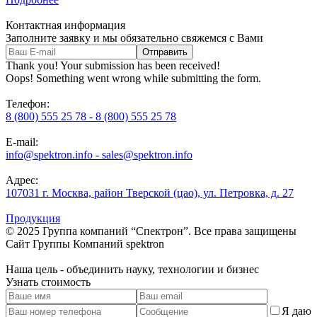
Контактная информация
Заполните заявку и мы обязательно свяжемся с Вами
Thank you! Your submission has been received!
Oops! Something went wrong while submitting the form.
Телефон:
8 (800) 555 25 78 - 8 (800) 555 25 78
E-mail:
info@spektron.info - sales@spektron.info
Адрес:
107031 г. Москва, район Тверской (цао), ул. Петровка, д. 27
Продукция
© 2025 Группа компаний “Спектрон”. Все права защищены
Cайт Группы Компаний
spektron
Наша
цель
- объединить науку, технологии и бизнес
Узнать стоимость
Я даю