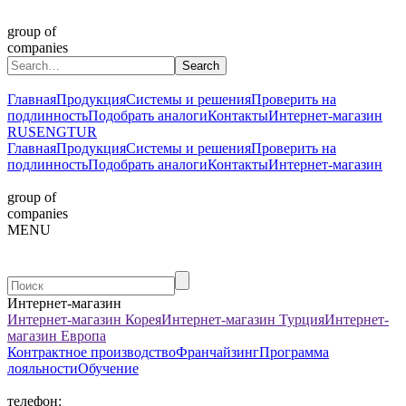
group of
companies
Главная
Продукция
Системы и решения
Проверить на
подлинность
Подобрать аналоги
Контакты
Интернет-магазин
RUS
ENG
TUR
Главная
Продукция
Системы и решения
Проверить на
подлинность
Подобрать аналоги
Контакты
Интернет-магазин
group of
companies
MENU
Интернет-магазин
Интернет-магазин Корея
Интернет-магазин Турция
Интернет-
магазин Европа
Контрактное производство
Франчайзинг
Программа
лояльности
Обучение
телефон: