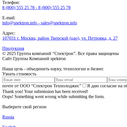
Телефон:
8 (800) 555 25 78 - 8 (800) 555 25 78
E-mail:
info@spektron.info - sales@spektron.info
Адрес:
107031 г. Москва, район Тверской (цао), ул. Петровка, д. 27
Продукция
© 2025 Группа компаний “Спектрон”. Все права защищены
Cайт Группы Компаний
spektron
Наша
цель
- объединить науку, технологии и бизнес
Узнать стоимость
почте от ООО “Спектрон Технолоджис”
Я даю согласие на 
Thank you! Your submission has been received!
Oops! Something went wrong while submitting the form.
Выберите свой регион
Russia