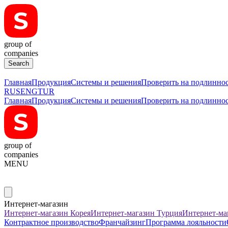
group of
companies
Главная
Продукция
Системы и решения
Проверить на подлинно
RUS
ENG
TUR
Главная
Продукция
Системы и решения
Проверить на подлинно
group of
companies
MENU
Интернет-магазин
Интернет-магазин Корея
Интернет-магазин Турция
Интернет-ма
Контрактное производство
Франчайзинг
Программа лояльности