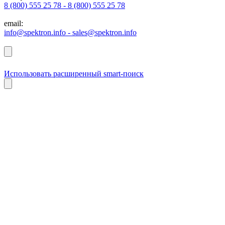
8 (800) 555 25 78 - 8 (800) 555 25 78
email:
info@spektron.info - sales@spektron.info
Использовать расширенный smart-поиск
PRO EXPERT
SPEKTRON
BNT-EZP
Синтетическая полимерная система
Оставить заявку
Подробнее
PRO EXPERT
SPEKTRON
BNT-EZP
Синтетическая полимерная система
Оставить заявку