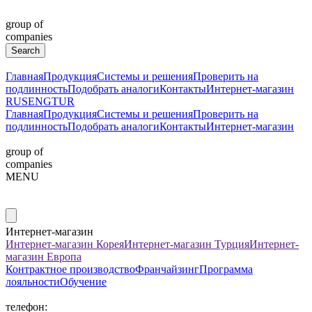
group of
companies
Главная
Продукция
Системы и решения
Проверить на
подлинность
Подобрать аналоги
Контакты
Интернет-магазин
RUS
ENG
TUR
Главная
Продукция
Системы и решения
Проверить на
подлинность
Подобрать аналоги
Контакты
Интернет-магазин
group of
companies
MENU
Интернет-магазин
Интернет-магазин Корея
Интернет-магазин Турция
Интернет-
магазин Европа
Контрактное производство
Франчайзинг
Программа
лояльности
Обучение
телефон: