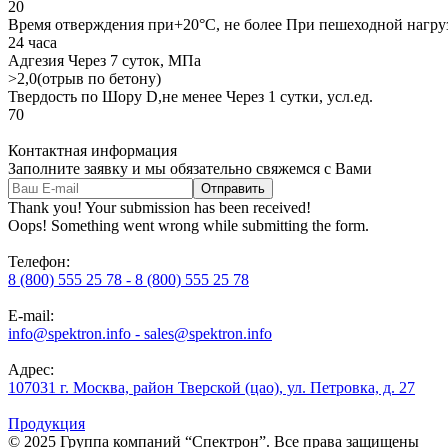
20
Время отверждения при+20°С, не более При пешеходной нагру
24 часа
Адгезия Через 7 суток, МПа
>2,0(отрыв по бетону)
Твердость по Шору D,не менее Через 1 сутки, усл.ед.
70
Контактная информация
Заполните заявку и мы обязательно свяжемся с Вами
Thank you! Your submission has been received!
Oops! Something went wrong while submitting the form.
Телефон:
8 (800) 555 25 78 - 8 (800) 555 25 78
E-mail:
info@spektron.info - sales@spektron.info
Адрес:
107031 г. Москва, район Тверской (цао), ул. Петровка, д. 27
Продукция
© 2025 Группа компаний “Спектрон”. Все права защищены