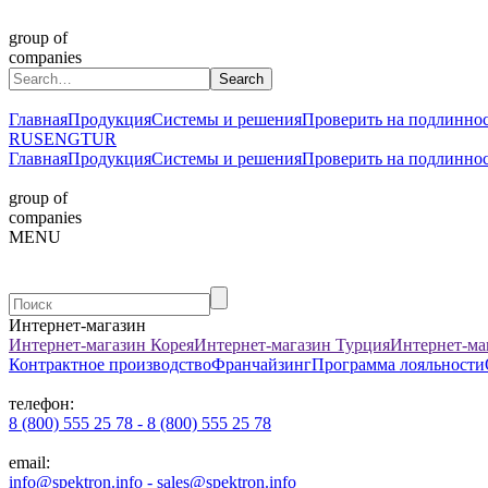
group of
companies
Главная
Продукция
Системы и решения
Проверить на подлинно
RUS
ENG
TUR
Главная
Продукция
Системы и решения
Проверить на подлинно
group of
companies
MENU
Интернет-магазин
Интернет-магазин Корея
Интернет-магазин Турция
Интернет-ма
Контрактное производство
Франчайзинг
Программа лояльности
телефон:
8 (800) 555 25 78 - 8 (800) 555 25 78
email:
info@spektron.info - sales@spektron.info