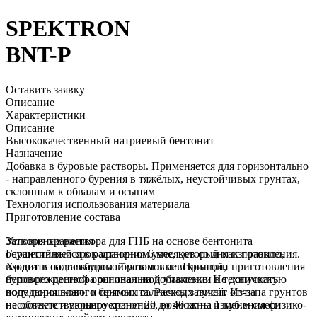
SPEKTRON
BNT-P
Оставить заявку
Описание
Характеристики
Описание
Высококачественный натриевый бентонит
Назначение
Добавка в буровые растворы. Применяется для горизонтально
- направленного бурения в тяжёлых, неустойчивых грунтах,
склонным к обвалам и осыпям
Технология использования материала
Приготовление состава
Затворение раствора для ГНБ на основе бентонита
Условия хранения
осуществляется в растворном узле, который как правило,
Гарантийный срок хранения 6 месяцев со дня изготовления.
входит в состав буровой установки. Принцип приготовления
Хранить надлежащим образом в невскрытой,
бурового раствора основан на добавлении в техническую
неповрежденной оригинальной упаковке. Не допускать
воду порошкового бентонита. Расход зависит от типа грунтов
попадания влаги и прямых солнечных лучей. Из-за
на объекте и варьируется от 20 до 40 кг на 1 куб.м смеси
несоответствующего хранения, возможны изменения физико-