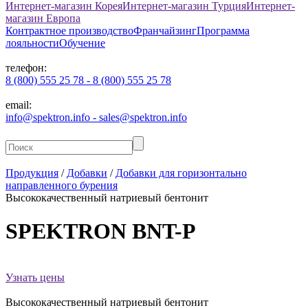
Интернет-магазин Корея
Интернет-магазин Турция
Интернет-
магазин Европа
Контрактное производство
Франчайзинг
Программа
лояльности
Обучение
телефон:
8 (800) 555 25 78 - 8 (800) 555 25 78
email:
info@spektron.info - sales@spektron.info
Продукция
/
Добавки
/
Добавки для горизонтально
направленного бурения
Высококачественный натриевый бентонит
SPEKTRON
BNT-P
Узнать цены
Высококачественный натриевый бентонит