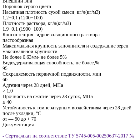
Внешний вид
Порошок серого цвета
Насыпная плотность сухой смеси, кг/л(кг/м3)
1,2+0,1 (1200+100)
Плотность раствора, кг/л(кг/м3)
1,9+0,1 (1900+100)
Консистенция гидроизоляционного раствора
пастообразная
Максимальная крупность заполнителя и содержание зерен
максимальной крупности
Не более 0,63мм- не более 5%
Водоудерживающая способность, не более,%
95
Сохраняемость первичной подвижности, мин
60
Адгезия через 28 дней, МПа
> 1,0
Прочность на сжатие через 28 суток, МПа
≥ 40
Устойчивость к температурным воздействиям через 28 дней
после укладки, °С
от — 50 до + 70
Документация
- Сертификат на соответствие ТУ 5745-005-00259637-2017 №