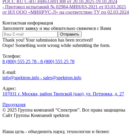
РОСС RU C-RU.НВ63.Н01308 от 20.10.2021-19.10.2024
- Протокол испытаний № 02984-МИН/03-2021 от 03.03.2021
от ИЛ ООО «МИНРУС-Л» на соответствие ТУ по 02.03.2024
Контактная информация
Заполните заявку и мы обязательно свяжемся с Вами
Thank you! Your submission has been received!
Oops! Something went wrong while submitting the form.
Телефон:
8 (800) 555 25 78 - 8 (800) 555 25 78
E-mail:
info@spektron.info - sales@spektron.info
Адрес:
107031 г. Москва, район Тверской (цао), ул. Петровка, д. 27
Продукция
© 2025 Группа компаний “Спектрон”. Все права защищены
Cайт Группы Компаний
spektron
Наша
цель
- объединить науку, технологии и бизнес