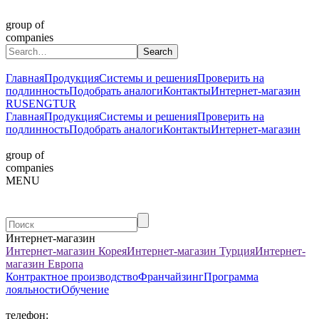
group of
companies
Главная
Продукция
Системы и решения
Проверить на
подлинность
Подобрать аналоги
Контакты
Интернет-магазин
RUS
ENG
TUR
Главная
Продукция
Системы и решения
Проверить на
подлинность
Подобрать аналоги
Контакты
Интернет-магазин
group of
companies
MENU
Интернет-магазин
Интернет-магазин Корея
Интернет-магазин Турция
Интернет-
магазин Европа
Контрактное производство
Франчайзинг
Программа
лояльности
Обучение
телефон: