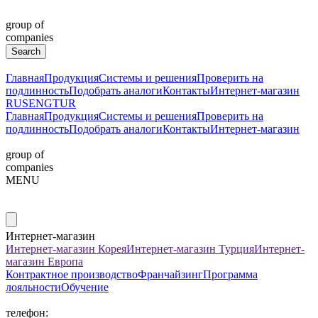
group of
companies
Главная
Продукция
Системы и решения
Проверить на
подлинность
Подобрать аналоги
Контакты
Интернет-магазин
RUS
ENG
TUR
Главная
Продукция
Системы и решения
Проверить на
подлинность
Подобрать аналоги
Контакты
Интернет-магазин
group of
companies
MENU
Интернет-магазин
Интернет-магазин Корея
Интернет-магазин Турция
Интернет-
магазин Европа
Контрактное производство
Франчайзинг
Программа
лояльности
Обучение
телефон: