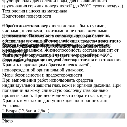
трубопроводах для солёной̆ воды, для изоляционного
грунтования горячих поверхностей̆ (до 260°C сухого воздуха).
Технология нанесения материала
Подготовка поверхности
Обрабатываемые поверхности должны быть сухими,
Нанесение состава
чистыми, прочными, плотными и не подверженными
Состав наносится методом безвоздушного распыления,
Нанесение состава
деформации. Поверхность основания должна быть
кистью или валиком. Жизнеспособность состава зависит от
обеспылена и очищена от опалубочных средств, цементного
Состав наносится методом безвоздушного распыления,
Уход за обработанной поверхностью
температуры окружающей среды и в среднем при +20°С
молока, ржавчины, масел, остатков краски, шпаклёвки,
кистью или валиком. Жизнеспособность состава зависит от
составляет 2 часа.
битума и т.д.
В первые 24 часа после нанесения эмали необходимо
Условия хранения
температуры окружающей среды и в среднем при +20°С
исключить попадание осадков на покрытие.
Гарантийный срок хранения 12 месяцев со дня изготовления.
составляет 2 часа.
Хранить надлежащим образом в невскрытой,
неповрежденной оригинальной упаковке.
Меры безопасности и предосторожности
При выполнении работ использовать средства
индивидуальной защиты глаз, кожи и органов дыхания. При
попадании на кожу, слизистую оболочку глаз обильно
промыть водой. При необходимости обратиться к врачу.
Хранить в местах не доступных для посторонних лиц.
Упаковка
2 Ведра (17,5кг. и 2,5кг.)
Photo
Photo