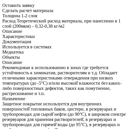
Оставить заявку
Сделать расчет материала
Толщина
1-2 слоя
Расход
Теоретический расход материала, при нанесении в 1
слой (200мкм) – 0,32-0,38 кг/м2
Описание
Характеристики
Документация
Используется в системах
Медиатека
Объекты
Описание
Рекомендован к использованию в зонах где требуется
устойчивость к химикатам, растворителям и т.д. Обладает
отличными характеристиками отверждения при низких
температурах (до -5°C) и/или высокой̆ влажности без каких-
либо поверхностных дефектов, таких как помутнение,
растрескивание и т.п.
Назначение
Защитное покрытие используется для внутренних
поверхностей̆ топливных баков, цистерн, в резервуарах и
трубопроводах для сырой̆ нефти (до 90°C), в широком спектре
резервуаров для хранения растворителей̆, в резервуарах и
трубопроводах для горячей̆ воды (до 95°C), в резервуарах и