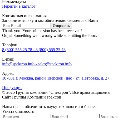
Рекомендуем
Перейти в каталог
Контактная информация
Заполните заявку и мы обязательно свяжемся с Вами
Thank you! Your submission has been received!
Oops! Something went wrong while submitting the form.
Телефон:
8 (800) 555 25 78 - 8 (800) 555 25 78
E-mail:
info@spektron.info - sales@spektron.info
Адрес:
107031 г. Москва, район Тверской (цао), ул. Петровка, д. 27
Продукция
© 2025 Группа компаний “Спектрон”. Все права защищены
Cайт Группы Компаний
spektron
Наша
цель
- объединить науку, технологии и бизнес
Узнать стоимость