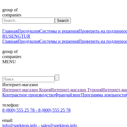
group of
companies
Главная
Продукция
Системы и решения
Проверить на подлинно
RUS
ENG
TUR
Главная
Продукция
Системы и решения
Проверить на подлинно
group of
companies
MENU
Интернет-магазин
Интернет-магазин Корея
Интернет-магазин Турция
Интернет-ма
Контрактное производство
Франчайзинг
Программа лояльности
телефон:
8 (800) 555 25 78 - 8 (800) 555 25 78
email:
info@spektron.info - sales@spektron.info