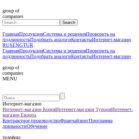
group of
companies
Главная
Продукция
Системы и решения
Проверить на
подлинность
Подобрать аналоги
Контакты
Интернет-магазин
RUS
ENG
TUR
Главная
Продукция
Системы и решения
Проверить на
подлинность
Подобрать аналоги
Контакты
Интернет-магазин
group of
companies
MENU
Интернет-магазин
Интернет-магазин Корея
Интернет-магазин Турция
Интернет-
магазин Европа
Контрактное производство
Франчайзинг
Программа
лояльности
Обучение
телефон: