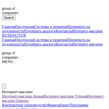
group of
companies
Главная
Продукция
Системы и решения
Проверить на
подлинность
Подобрать аналоги
Контакты
Интернет-магазин
RUS
ENG
TUR
Главная
Продукция
Системы и решения
Проверить на
подлинность
Подобрать аналоги
Контакты
Интернет-магазин
group of
companies
MENU
Интернет-магазин
Интернет-магазин Корея
Интернет-магазин Турция
Интернет-
магазин Европа
Контрактное производство
Франчайзинг
Программа