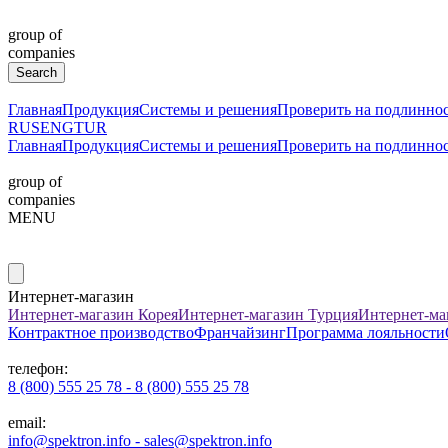
group of
companies
Главная
Продукция
Системы и решения
Проверить на подлинно
RUS
ENG
TUR
Главная
Продукция
Системы и решения
Проверить на подлинно
group of
companies
MENU
Интернет-магазин
Интернет-магазин Корея
Интернет-магазин Турция
Интернет-ма
Контрактное производство
Франчайзинг
Программа лояльности
телефон:
8 (800) 555 25 78 - 8 (800) 555 25 78
email:
info@spektron.info - sales@spektron.info