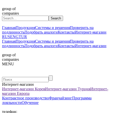
group of
companies
Главная
Продукция
Системы и решения
Проверить на
подлинность
Подобрать аналоги
Контакты
Интернет-магазин
RUS
ENG
TUR
Главная
Продукция
Системы и решения
Проверить на
подлинность
Подобрать аналоги
Контакты
Интернет-магазин
group of
companies
MENU
Интернет-магазин
Интернет-магазин Корея
Интернет-магазин Турция
Интернет-
магазин Европа
Контрактное производство
Франчайзинг
Программа
лояльности
Обучение
телефон: