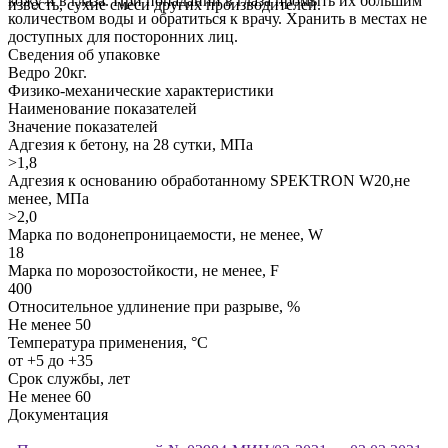
кожу и в глаза. При попадании в глаза промыть их большим
известь, сухие смеси других производителей.
количеством воды и обратиться к врачу. Хранить в местах не
доступных для посторонних лиц.
Сведения об упаковке
Ведро 20кг.
Физико-механические характеристики
Наименование показателей
Значение показателей
Адгезия к бетону, на 28 сутки, МПа
>1,8
Адгезия к основанию обработанному SPEKTRON W20,не
менее, МПа
>2,0
Марка по водонепроницаемости, не менее, W
18
Марка по морозостойкости, не менее, F
400
Относительное удлинение при разрыве, %
Не менее 50
Температура применения, °С
от +5 до +35
Срок службы, лет
Не менее 60
Документация