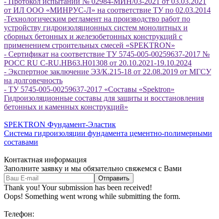
- Протокол испытаний № 02984-МИН/03-2021 от 03.03.2021
от ИЛ ООО «МИНРУС-Л» на соответствие ТУ по 02.03.2014
-Технологическим регламент на производство работ по
устройству гидроизоляционных систем монолитных и
сборных бетонных и железобетонных конструкций с
применением строительных смесей «SPEKTRON»
- Сертификат на соответствие ТУ 5745-005-00259637-2017 №
РОСС RU C-RU.НВ63.Н01308 от 20.10.2021-19.10.2024
- Экспертное заключение ЭЗ/К.215-18 от 22.08.2019 от МГСУ
на долговечность
- ТУ 5745-005-00259637-2017 «Составы «Spektron»
Гидроизоляционные составы для защиты и восстановления
бетонных и каменных конструкций»
SPEKTRON
Фундамент-Эластик
Система гидроизоляции фундамента цементно-полимерными
составами
Контактная информация
Заполните заявку и мы обязательно свяжемся с Вами
Thank you! Your submission has been received!
Oops! Something went wrong while submitting the form.
Телефон: