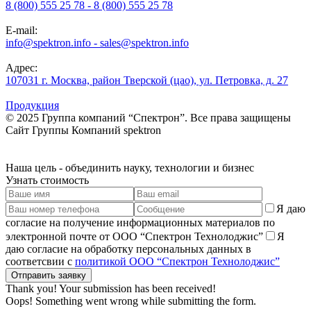
8 (800) 555 25 78 - 8 (800) 555 25 78
E-mail:
info@spektron.info - sales@spektron.info
Адрес:
107031 г. Москва, район Тверской (цао), ул. Петровка, д. 27
Продукция
© 2025 Группа компаний “Спектрон”. Все права защищены
Cайт Группы Компаний
spektron
Наша
цель
- объединить науку, технологии и бизнес
Узнать стоимость
Я даю
согласие на получение информационных материалов по
электронной почте от ООО “Спектрон Технолоджис”
Я
даю согласие на обработку персональных данных в
соответсвии с
политикой ООО “Спектрон Технолоджис”
Thank you! Your submission has been received!
Oops! Something went wrong while submitting the form.