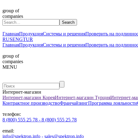
group of
companies
Главная
Продукция
Системы и решения
Проверить на подлинно
RUS
ENG
TUR
Главная
Продукция
Системы и решения
Проверить на подлинно
group of
companies
MENU
Интернет-магазин
Интернет-магазин Корея
Интернет-магазин Турция
Интернет-ма
Контрактное производство
Франчайзинг
Программа лояльности
телефон:
8 (800) 555 25 78 - 8 (800) 555 25 78
email:
info@spektron.info - sales@spektron.info