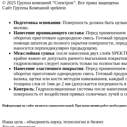
© 2025 Группа компаний “Спектрон”. Все права защищены
Cайт Группы Компаний
spektron
Подготовка основания
: Поверхность должна быть цельно
молоко.
Нанесение проникающего состава
: Перед применением
оборотах приготовьте однородную смесь. Готовый продукт
помощи шпателя до полного укрытия поверхности, перед н
наносится перпендикулярно предыдущему.
Межслойная сушка
: после нанесения двух слоёв SPEK
крайне важно не допускать раннего высыхания покрытия
гидроизоляции следует наносить только на полностью в
Нанесение эластичного покрытия
: Перед применением 
оборотах приготовьте однородную смесь. Готовый продук
валика, щетки или кисти методом намазывания, каждый
толщина слоя от 1мм до 2 мм (допускается погрешность в
Контроль
: Гидроизоляционные системы после нанесения 
поверхность от воздействия прямых солнечных лучей и с
Информация на сайте является ознакомительной. При выполнении работ необходимо 
Наша
цель
- объединить науку, технологии и бизнес
Узнать стоимость