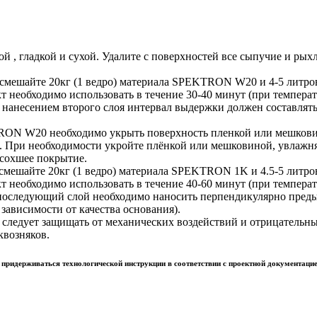
й , гладкой и сухой. Удалите с поверхностей все сыпучие и рых
 смешайте 20кг (1 ведро) материала SPEKTRON W20 и 4-5 литро
 необходимо использовать в течение 30-40 минут (при температу
анесением второго слоя интервал выдержки должен составлять н
TRON W20 необходимо укрыть поверхность пленкой или мешковин
. При необходимости укройте плёнкой или мешковиной, увлажня
ысохшее покрытие.
смешайте 20кг (1 ведро) материала SPEKTRON 1K и 4.5-5 литро
т необходимо использовать в течение 40-60 минут (при температ
 последующий слой необходимо наносить перпендикулярно пред
 зависимости от качества основания).
следует защищать от механических воздействий и отрицательных
квозняков.
придерживаться технологической инструкции в соответствии с проектной документаци