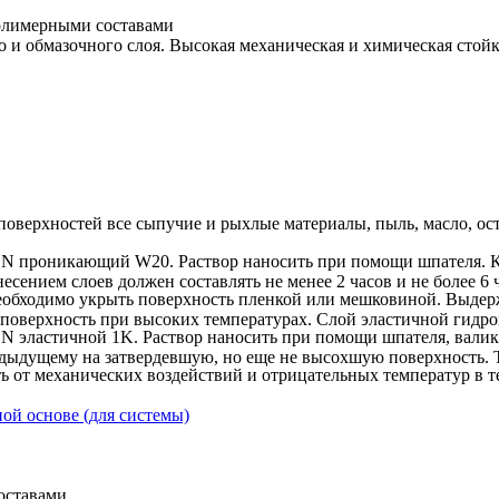
олимерными составами
 и обмазочного слоя. Высокая механическая и химическая стойк
 поверхностей все сыпучие и рыхлые материалы, пыль, масло, ос
RON проникающий W20. Раствор наносить при помощи шпателя.
нием слоев должен составлять не менее 2 часов и не более 6 ч
ходимо укрыть поверхность пленкой или мешковиной. Выдержат
поверхность при высоких температурах. Слой эластичной гидро
N эластичной 1K. Раствор наносить при помощи шпателя, вали
ыдущему на затвердевшую, но еще не высохшую поверхность. То
 от механических воздействий и отрицательных температур в те
ой основе (для системы)
оставами