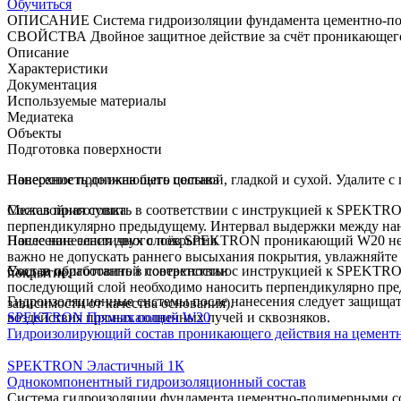
Обучиться
ОПИСАНИЕ
Система гидроизоляции фундамента цементно-п
СВОЙСТВА
Двойное защитное действие за счёт проникающего
Описание
Характеристики
Документация
Используемые материалы
Медиатека
Объекты
Подготовка поверхности
Поверхность должна быть цельной, гладкой и сухой. Удалите с
Нанесение проникающего состава
Состав приготовить в соответствии с инструкцией к SPEKT
Межслойная сушка
перпендикулярно предыдущему. Интервал выдержки между нанесе
После нанесения двух слоёв SPEKTRON проникающий W20 необ
Нанесение эластичного покрытия
важно не допускать раннего высыхания покрытия, увлажняйте 
Состав приготовить в соответствии с инструкцией к SPEKTRO
Уход за обработанной поверхностью
покрытие.
последующий слой необходимо наносить перпендикулярно пред
Гидроизоляционные системы после нанесения следует защищать
зависимости от качества основания).
воздействия прямых солнечных лучей и сквозняков.
SPEKTRON
Проникающий W20
Гидроизолирующий состав проникающего действия на цементн
SPEKTRON
Эластичный 1К
Однокомпонентный гидроизоляционный состав
Система гидроизоляции фундамента цементно-полимерными с