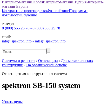
Интернет-магазин Корея
Интернет-магазин Турция
Интернет-
магазин Европа
Контрактное производство
Франчайзинг
Программа
лояльности
Обучение
телефон:
8 (800) 555 25 78 - 8 (800) 555 25 78
email:
info@spektron.info - sales@spektron.info
Системы и решения
/
Огнезащита
/
Для металлических
конструкций
/
На органической основе
Огнезащитная конструктивная система
spektron
SB-150 system
Узнать цены