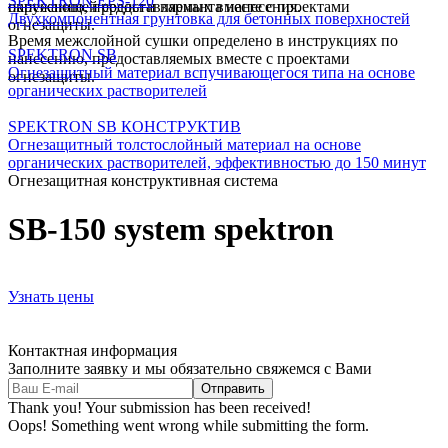
SPEKTRON
EPS-120
нанесению, предоставляемых вместе с проектами
окружающей среды и варианта нанесения.
Двухкомпонентная грунтовка для бетонных поверхностей
огнезащиты.
Время межслойной сушки определено в инструкциях по
SPEKTRON
SB
нанесению, предоставляемых вместе с проектами
Огнезащитный материал вспучивающегося типа на основе
огнезащиты.
органических растворителей
SPEKTRON
SB КОНСТРУКТИВ
Огнезащитный толстослойный материал на основе
органических растворителей, эффективностью до 150 минут
Огнезащитная конструктивная система
SB-150 system
spektron
Узнать цены
Контактная информация
Заполните заявку и мы обязательно свяжемся с Вами
Thank you! Your submission has been received!
Oops! Something went wrong while submitting the form.